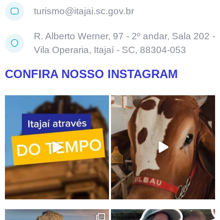
turismo@itajai.sc.gov.br
R. Alberto Werner, 97 - 2º andar, Sala 202 -
Vila Operaria, Itajaí - SC, 88304-053
CONFIRA NOSSO INSTAGRAM