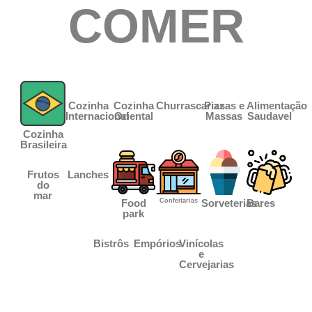
COMER
Cozinha
Cozinha
Churrascarias
Pizzas e
Alimentação
Internacional
Oriental
Massas
Saudavel
Cozinha
Brasileira
Frutos
Lanches
do
mar
Food
Confeitarias
Sorveterias
Bares
park
Bistrôs
Empórios
Vinícolas
e
Cervejarias