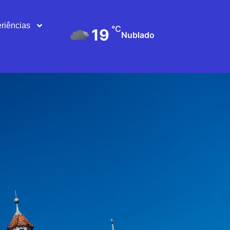
riências
°C
19
Nublado