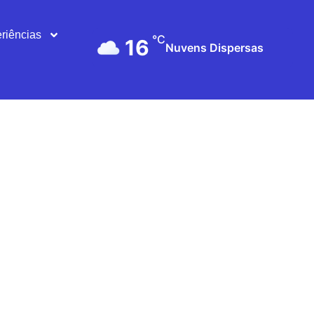
riências
°C
16
Nuvens Dispersas